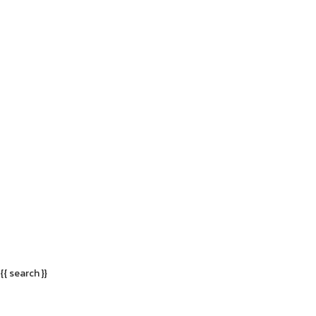
{{ search }}
เมนู