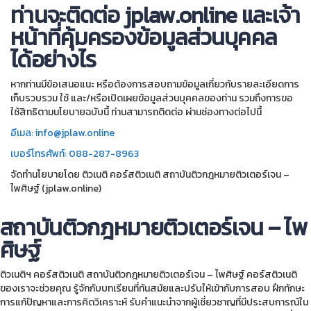
ท่านจะติดต่อ jplaw.online และเจ้า
หน้าที่คุ้มครองข้อมูลส่วนบุคคล
ได้อย่างไร
หากท่านมีข้อเสนอแนะ หรือต้องการสอบถามข้อมูลเกี่ยวกับรายละเอียดการ
เก็บรวบรวม ใช้ และ/หรือเปิดเผยข้อมูลส่วนบุคคลของท่าน รวมถึงการขอ
ใช้สิทธิตามนโยบายฉบับนี้ ท่านสามารถติดต่อ ผ่านช่องทางต่อไปนี้
อีเมล: info@jplaw.online
เบอร์โทรศัพท์: 088-287-8963
จัดทำนโยบายโดย ติวเนติ คอร์สติวเนติ สถาบันติวกฎหมายติวเตอร์เจน –
ไพศิษฐ์ (jplaw.online)
สถาบันติวกฎหมายติวเตอร์เจน – ไพ
ศิษฐ์
ติวเนติฯ คอร์สติวเนติ สถาบันติวกฎหมายติวเตอร์เจน – ไพศิษฐ์ คอร์สติวเนติ
ของเราจะช่วยคุณ รู้จักกับบทเรียนที่ทันสมัยและปรับให้เข้ากับการสอบ ฝึกทักษะ
การแก้ปัญหาและการคิดวิเคราะห์ รับคำแนะนำจากผู้เชี่ยวชาญที่มีประสบการณ์ใน