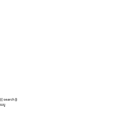
{{ search }}
เมนู