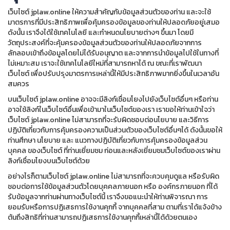
เว็บไซต์ jplaw.online ให้ความสำคัญกับข้อมูลส่วนตัวของท่าน และจะใช้
มาตรการที่มีประสิทธิภาพเพื่อคุ้มครองข้อมูลของท่านให้ปลอดภัยอยู่เสมอ
ดังนั้น เราจึงได้ใช้เทคโนโลยี และกำหนดนโยบายต่างๆ ขึ้นมา โดยมี
วัตถุประสงค์ที่จะคุ้มครองข้อมูลส่วนตัวของท่านให้ปลอดภัยจากการ
ลักลอบเข้าถึงข้อมูลโดยไม่ได้รับอนุญาต และจากการนำข้อมูลไปใช้ในทางที่
ไม่เหมาะสม เราจะใช้เทคโนโลยีใหม่ที่สามารถหาได้ ณ ขณะที่เราพัฒนา
เว็บไซต์ เพื่อปรับปรุงมาตรการเหล่านี้ให้มีประสิทธิภาพมากยิ่งขึ้นในเวลาอัน
สมควร
บนเว็บไซต์ jplaw.online อาจจะมีลิงก์เชื่อมโยงไปยังเว็บไซต์อื่นๆ หรือท่าน
อาจใช้ลิงก์ในเว็บไซต์อื่นเพื่อเข้ามาในเว็บไซต์ของเรา เราขอให้ท่านเข้าใจว่า
เว็บไซต์ jplaw.online ไม่สามารถที่จะรับผิดชอบต่อนโยบาย และวิธีการ
ปฏิบัติเกี่ยวกับการคุ้มครองความเป็นส่วนตัวของเว็บไซต์อื่นๆได้ ดังนั้นขอให้
ท่านศึกษา นโยบาย และ แนวทางปฏิบัติเกี่ยวกับการคุ้มครองข้อมูลส่วน
บุคคล ของเว็บไซต์ ที่ท่านเยี่ยมชม ก่อนและหลังเยี่ยมชมเว็บไซต์ของเราผ่าน
ลิงก์เชื่อมโยงบนเว็บไซต์ด้วย
อย่างไรก็ตามเว็บไซต์ jplaw.online ไม่สามารถที่จะควบคุมดูแล หรือรับผิด
ชอบต่อการใช้ข้อมูลส่วนตัวโดยบุคคลภายนอก หรือ องค์กรภายนอก ที่ได้
รับข้อมูลจากท่านผ่านทางเว็บไซต์นี้ เราจึงขอแนะนำให้ท่านพิจารณา การ
ยอมรับหรือการปฏิเสธการใช้งานคุกกี้ จากบุคคลที่สาม ตามที่เราได้แจ้งข้าง
ต้นถึงสิทธิที่ท่านสามารถปฏิเสธการใช้งานคุกกี้เหล่านี้ได้ด้วยตนเอง