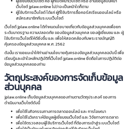
ผู้เยี่ยมชมเว็บไซต์ คือ ผู้ที่เปิดหน้าเว็บไซต์ หรือ อ่านข้อมูลบนหน้า
เว็บไซต์ jplaw.online ไม่ว่าจะเป็นหน้าใดก็ตาม
ผู้ใช้บริการเว็บไซต์ ได้แก่ ผู้ที่ใช้บริการซื้อคอร์สเรียนออนไลน์ หรือ
สมัครสมาชิกกับระบบเว็บไซต์
เว็บไซต์ jplaw.online ได้กำหนดนโยบายเกี่ยวกับข้อมูลส่วนบุคคลเพื่อยก
ระดับมาตรฐาน ความปลอดภัย ของข้อมูลส่วนบุคคล ของผู้เยี่ยมชม และ ผู้
ใช้บริการเว็บไซต์ให้ดียิ่งขึ้น และ เพื่อให้สอดคล้องกับพระราชบัญญัติ
คุ้มครองข้อมูลส่วนบุคคล พ.ศ. 2562
ดังนั้น เราขอแนะนำให้ท่านอ่านนโยบายคุ้มครองข้อมูลส่วนบุคคลฉบับนี้ เพื่อ
เรียนรู้และเข้าใจหลักปฏิบัติที่เว็บไซต์ jplaw.online ยึดถือในการปฏิบัติต่อ
ข้อมูลส่วนบุคคลของท่าน
วัตถุประสงค์ของการจัดเก็บข้อมูล
ส่วนบุคคล
jplaw.online เก็บข้อมูลส่วนบุคคลของท่านตามวัตถุประสงค์ ของการ
ดำเนินงานเว็บไซต์ดังนี้
เพื่อใช้ในกิจกรรมทางการตลาดออนไลน์ และ การโฆษณา
เพื่อใช้ในวิเคราะห์ข้อมูลผู้เยี่ยมชมเว็บไซต์ และ วิจัยทางการตลาด
เพื่อใช้ตรวจสอบผู้ใช้บริการเว็บไซต์ ที่ต้องการเข้าสู่ระบบเว็บไซต์
เพื่อใช้เป็นข้อมูลในการติดต่อกลับผู้ใช้บริการเว็บไซต์