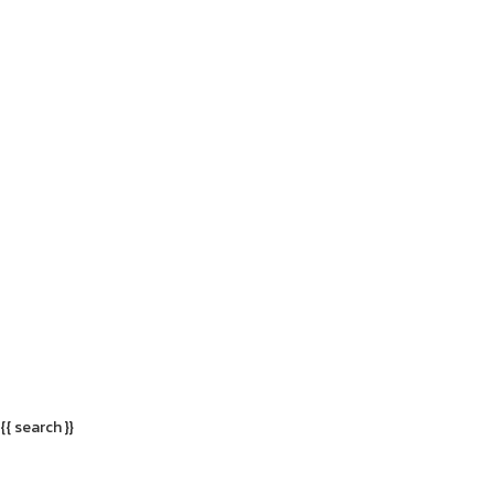
{{ search }}
เมนู