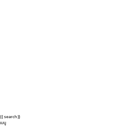
{{ search }}
เมนู