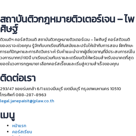
สถาบันติวกฎหมายติวเตอร์เจน – ไพ
ศิษฐ์
ติวเนติฯ คอร์สติวเนติ สถาบันติวกฎหมายติวเตอร์เจน – ไพศิษฐ์ คอร์สติวเนติ
ของเราจะช่วยคุณ รู้จักกับบทเรียนที่ทันสมัยและปรับให้เข้ากับการสอบ ฝึกทักษะ
การแก้ปัญหาและการคิดวิเคราะห์ รับคำแนะนำจากผู้เชี่ยวชาญที่มีประสบการณ์ใน
วงการมากกว่า10ปี มาเรียนร่วมกับเราและเตรียมตัวให้พร้อมสำหรับอนาคตที่สุด
ยอดในวงการกฎหมาย! เลือกคอร์สเรีียนและเริ่มสู่ความสำเร็จของคุณ
ติดต่อเรา
293/47 ซอยร่มเกล้า 6/1 แขวงมีนบุรี เขตมีนบุรี กรุงเทพมหานคร 10510
โทรศัพท์ 088-287-8963
legal.janepaisit@jplaw.co.th
เมนู
หน้าแรก
คอร์สเรียน