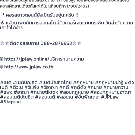
ฟ้องไว้ไต่สวนมูลฟ้องแล้ว บิดามารดาของผู้ตายมาฟ้องขอให้ลงโทษจำเลยใน
ความผิดฐานเดียวกันหาได้ไม่ (เทียบฏีกา 1790/2492)
📍 คอร์สยาวตอนนี้ยังเปิดรับอยู่นะครับ ‼
🌟 แล้วมาพบกับการสอนสไตล์ติวเตอร์เจนแบบกระชับ จัดลำดับความ
เข้าใจได้ง่าย
⛥⛥ติดต่อสอบถาม 088-2878963⛥⛥
🌐 https://jplaw.online/บริการทนายความ
🌐 http://www.jplaw.co.th
#เนติ #เนติบัณฑิต #เนติบัณฑิตไทย #กฎหมาย #กฎหมายน่ารู้ #ติว
เนติ #ติวเน #วิแพ่ง #วิอาญา #คดี #คดีดัง #ทนาย #ทนายความ
#แพ่ง #อาญา #ทนายtiktok #สอบกฎหมาย #สอบกฎหมายอาญา
#สอบเนติบัณฑิต #สอบเนติ #สอบเน #ขึ้นฟีดเถอะ #JPLaw
#Stepเจน