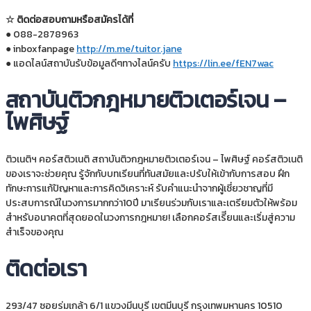
☆ ติดต่อสอบถามหรือสมัครได้ที่
● 088-2878963
● inboxfanpage
http://m.me/tuitor.jane
● แอดไลน์สถาบันรับข้อมูลดีๆทางไลน์ครับ
https://lin.ee/fEN7wac
สถาบันติวกฎหมายติวเตอร์เจน –
ไพศิษฐ์
ติวเนติฯ คอร์สติวเนติ สถาบันติวกฎหมายติวเตอร์เจน – ไพศิษฐ์ คอร์สติวเนติ
ของเราจะช่วยคุณ รู้จักกับบทเรียนที่ทันสมัยและปรับให้เข้ากับการสอบ ฝึก
ทักษะการแก้ปัญหาและการคิดวิเคราะห์ รับคำแนะนำจากผู้เชี่ยวชาญที่มี
ประสบการณ์ในวงการมากกว่า10ปี มาเรียนร่วมกับเราและเตรียมตัวให้พร้อม
สำหรับอนาคตที่สุดยอดในวงการกฎหมาย! เลือกคอร์สเรีียนและเริ่มสู่ความ
สำเร็จของคุณ
ติดต่อเรา
293/47 ซอยร่มเกล้า 6/1 แขวงมีนบุรี เขตมีนบุรี กรุงเทพมหานคร 10510