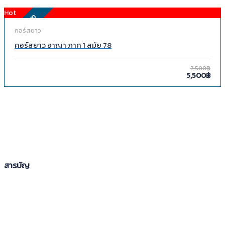
Hot
FEATURED
คอร์สยาว
คอร์สยาว อาญา ภาค 1 สมัย 78
7,500฿
5,500฿
สารบัญ