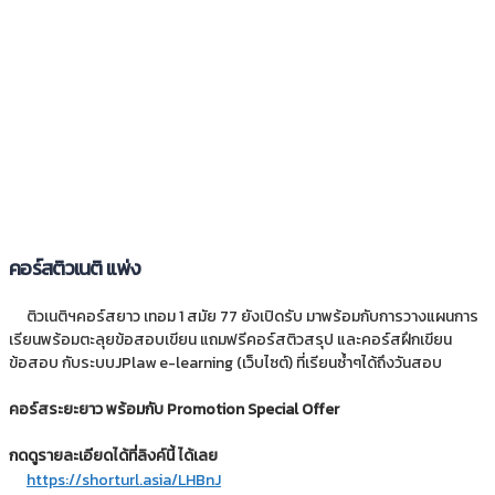
คอร์สติวเนติ แพ่ง
ติวเนติฯคอร์สยาว เทอม 1 สมัย 77 ยังเปิดรับ มาพร้อมกับการวางแผนการ
เรียนพร้อมตะลุยข้อสอบเขียน แถมฟรีคอร์สติวสรุป และคอร์สฝึกเขียน
ข้อสอบ กับระบบJPlaw e-learning (เว็บไซต์) ที่เรียนซ้ำๆได้ถึงวันสอบ
คอร์สระยะยาว พร้อมกับ Promotion Special Offer
กดดูรายละเอียดได้ที่ลิงค์นี้ ได้เลย
https://shorturl.asia/LHBnJ