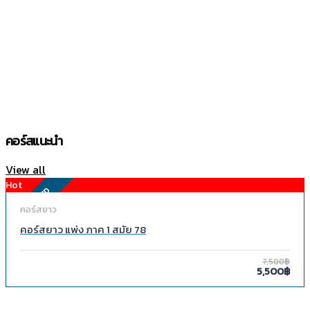
คอร์สแนะนำ
View all
Hot
FEATURED
คอร์สยาว
คอร์สยาว แพ่ง ภาค 1 สมัย 78
7,500฿
5,500฿