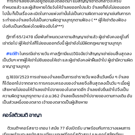
การที่จำเลยยังคงอยู่ต่อเนื่องตลอดมา แม้สัญญาเช่าดังกล่าวจะครบ
กำหนดแล้ว และผู้เสียหายได้แจ้งให้จำเลยออกไปแล้ว จำเลยก็ยังไม่ยอมออก
ไปนั้น ก็เป็นเรื่องละเมิดในทางแพ่งเท่านั้นไม่เป็นความผิดทางอาญาเช่นกันการก
ระทำของจำเลยจึงไม่เป็นความผิดฐานบุกรุกตามฟ้อง ( ** ผู้ให้เช่าต้องฟ้อง
บังคับเป็นคดีแพ่งโดยฟ้องขับไล่***)
ฎีกาที่ 65/2478 เมื่อพ้นกำหนดเวลาตามสัญญาเช่าแล้ว ผู้เช่ายังคงอยู่ในที่
เช่าต่อไป ผู้ให้เช่าไล่ก็ไม่ยอมออกดังนี้ ผู้เช่ายังไม่มีผิดกฎหมายฐานบุกรุก
#แต่ถ้า
ในกรณีเช่ารายวัน ศาลฎีกามีแนววินิจฉัยว่าสัญญาเช่าย่อมสิ้นสุดลง
เป็นวันๆ หากผู้ให้เช่าไม่ยินยอมให้เช่า และผู้เช่ายังคงฝ่าฝืนเข้าไป ผู้เช่ามีความผิด
อาญาฐานบุกรุก
ฎ.1833/2523 การเช่าของจำเลยเป็นการเช่ารายวัน พอสิ้นวันหนึ่ง ๆ จำเลย
ก็ได้ออกไปจากตลาด การครอบครองของจำเลยจึงสิ้นสุดลงเป็นวัน ๆ เมื่อผู้
เสียหายไม่ยอมให้จำเลยเข้าไปขายของในตลาดอีก จำเลยยังขืนเข้าไปจึงเป็น
ความผิดฐานบุกรุกตาม ป.อ.ม.362 จำเลยเข็นรถเข้าไปขายของตามทางเดิน อัน
เป็นส่วนหนึ่งของตลาด เจ้าของตลาดเป็นผู้เสียหาย
คอร์สติวเนติ อาญา
ติวเนติฯคอร์สยาว เทอม 1 สมัย 77 ยังเปิดรับ มาพร้อมกับการวางแผนการ
เรียนพร้อมตะลุยข้อสอบเขียน แถมฟรีคอร์สติวสรุป และคอร์สฝึกเขียน