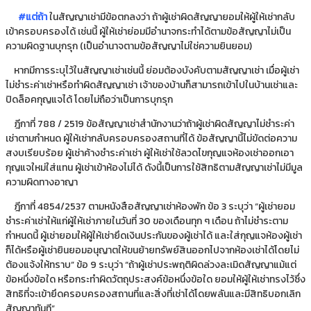
#แต่ถ้า
ในสัญญาเช่ามีข้อตกลงว่า ถ้าผู้เช่าผิดสัญญายอมให้ผู้ให้เช่ากลับ
เข้าครอบครองได้ เช่นนี้ ผู้ให้เช่าย่อมมีอำนาจกระทำได้ตามข้อสัญญาไม่เป็น
ความผิดฐานบุกรุก (เป็นอำนาจตามข้อสัญญาไม่ใช่ความยินยอม)
หากมีการระบุไว้ในสัญญาเช่าเช่นนี้ ย่อมต้องบังคับตามสัญญาเช่า เมื่อผู้เช่า
ไม่ชำระค่าเช่าหรือทำผิดสัญญาเช่า เจ้าของบ้านก็สามารถเข้าไปในบ้านเช่าและ
ปิดล็อคกุญแจได้ โดยไม่ถือว่าเป็นการบุกรุก
ฎีกาที่ 788 / 2519 ข้อสัญญาเช่าสำนักงานว่าถ้าผู้เช่าผิดสัญญาไม่ชำระค่า
เช่าตามกำหนด ผู้ให้เช่ากลับครอบครองสถานที่ได้ ข้อสัญญานี้ไม่ขัดต่อความ
สงบเรียบร้อย ผู้เช่าค้างชำระค่าเช่า ผู้ให้เช่าใช้ลวดไขกุญแจห้องเช่าออกเอา
กุญแจใหม่ใส่แทน ผู้เช่าเข้าห้องไม่ได้ ดังนี้เป็นการใช้สิทธิตามสัญญาเช่าไม่มีมูล
ความผิดทางอาญา
ฎีกาที่ 4854/2537 ตามหนังสือสัญญาเช่าห้องพัก ข้อ 3 ระบุว่า “ผู้เช่ายอม
ชำระค่าเช่าให้แก่ผู้ให้เช่าภายในวันที่ 30 ของเดือนทุก ๆ เดือน ถ้าไม่ชำระตาม
กำหนดนี้ ผู้เช่ายอมให้ผู้ให้เช่ายึดเงินประกันของผู้เช่าได้ และใส่กุญแจห้องผู้เช่า
ก็ได้หรือผู้เช่ายินยอมอนุญาตให้ขนย้ายทรัพย์สินออกไปจากห้องเช่าได้โดยไม่
ต้องแจ้งให้ทราบ” ข้อ 9 ระบุว่า “ถ้าผู้เช่าประพฤติผิดล่วงละเมิดสัญญาแม้แต่
ข้อหนึ่งข้อใด หรือกระทำผิดวัตถุประสงค์ข้อหนึ่งข้อใด ยอมให้ผู้ให้เช่าทรงไว้ซึ่ง
สิทธิที่จะเข้ายึดครอบครองสถานที่และสิ่งที่เช่าได้โดยพลันและมีสิทธิบอกเลิก
สัญญาทันที”