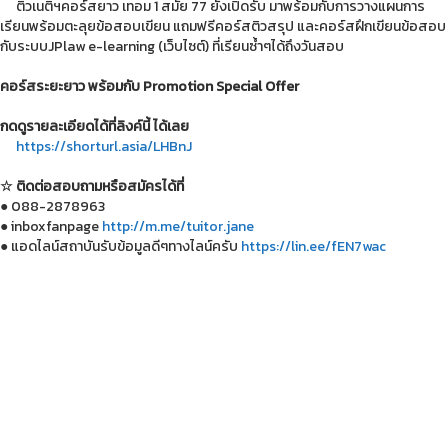
ติวเนติฯคอร์สยาว เทอม 1 สมัย 77 ยังเปิดรับ มาพร้อมกับการวางแผนการ
เรียนพร้อมตะลุยข้อสอบเขียน แถมฟรีคอร์สติวสรุป และคอร์สฝึกเขียนข้อสอบ
กับระบบJPlaw e-learning (เว็บไซต์) ที่เรียนซ้ำๆได้ถึงวันสอบ
คอร์สระยะยาว พร้อมกับ Promotion Special Offer
กดดูรายละเอียดได้ที่ลิงค์นี้ ได้เลย
https://shorturl.asia/LHBnJ
☆ ติดต่อสอบถามหรือสมัครได้ที่
● 088-2878963
● inboxfanpage
http://m.me/tuitor.jane
● แอดไลน์สถาบันรับข้อมูลดีๆทางไลน์ครับ
https://lin.ee/fEN7wac