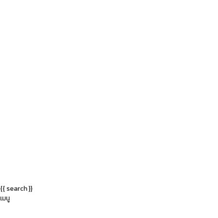
{{ search }}
เมนู