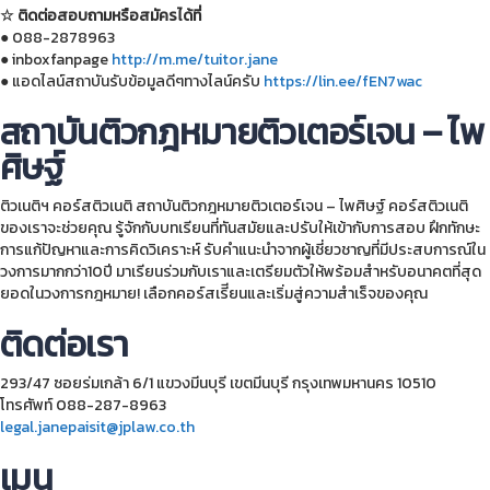
☆ ติดต่อสอบถามหรือสมัครได้ที่
● 088-2878963
● inboxfanpage
http://m.me/tuitor.jane
● แอดไลน์สถาบันรับข้อมูลดีๆทางไลน์ครับ
https://lin.ee/fEN7wac
สถาบันติวกฎหมายติวเตอร์เจน – ไพ
ศิษฐ์
ติวเนติฯ คอร์สติวเนติ สถาบันติวกฎหมายติวเตอร์เจน – ไพศิษฐ์ คอร์สติวเนติ
ของเราจะช่วยคุณ รู้จักกับบทเรียนที่ทันสมัยและปรับให้เข้ากับการสอบ ฝึกทักษะ
การแก้ปัญหาและการคิดวิเคราะห์ รับคำแนะนำจากผู้เชี่ยวชาญที่มีประสบการณ์ใน
วงการมากกว่า10ปี มาเรียนร่วมกับเราและเตรียมตัวให้พร้อมสำหรับอนาคตที่สุด
ยอดในวงการกฎหมาย! เลือกคอร์สเรีียนและเริ่มสู่ความสำเร็จของคุณ
ติดต่อเรา
293/47 ซอยร่มเกล้า 6/1 แขวงมีนบุรี เขตมีนบุรี กรุงเทพมหานคร 10510
โทรศัพท์ 088-287-8963
legal.janepaisit@jplaw.co.th
เมนู