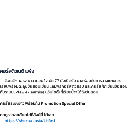
คอร์สติวเนติ แพ่ง
ติวเนติฯคอร์สยาว เทอม 1 สมัย 77 ยังเปิดรับ มาพร้อมกับการวางแผนการ
เรียนพร้อมตะลุยข้อสอบเขียน แถมฟรีคอร์สติวสรุป และคอร์สฝึกเขียนข้อสอบ
กับระบบJPlaw e-learning (เว็บไซต์) ที่เรียนซ้ำๆได้ถึงวันสอบ
คอร์สระยะยาว พร้อมกับ Promotion Special Offer
กดดูรายละเอียดได้ที่ลิงค์นี้ ได้เลย
https://shorturl.asia/LHBnJ