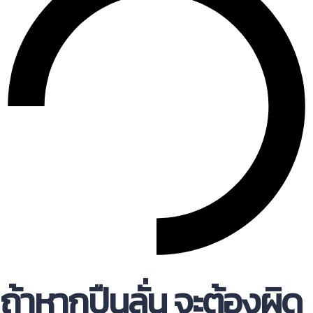
ถ้าหากปืนลั่น จะต้องผิด