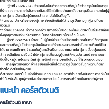
ประเภทเล็งเห็นผลได้
เช่น
ฎีกาที่ 7669/2549 จำเลยซึ่งเป็นตำรวจทราบดีอยู่แล้วว่าอาวุธปืนเป็นอาวุธ
ที่ร้ายแรงสามารถทำอันตรายถึงแก่ชีวิตได้โดยง่ายแต่ยังนำอาวุธปืนออกมาข่มขู่ผู้
ตาย ผู้ตายเป็นหญิงคู่รักของจำเลย ไม่ได้เป็นศัตรูกัน
** โดยจ่อไปทางศีรษะของผู้ตาย ย่อมเล็งเห็นได้ว่าอาวุธปืนอาจถูกผู้ตายถึงแก่
ชีวิตแต่
** จำเลยยังคงกระทำการดังกล่าว ผู้ตายจึงได้ปัดป้องให้พ้นตัวแต่
ปืนลั่น
เสียก่อน
จึงถูกผู้ตายจนถึงแก่ความตายเป็นกรณีเจตนาฆ่าโดยเล็งเห็นผล
ฎีกาที่ 724/2563 จำเลยเป็นผู้ใหญ่บ้าน ย่อมมีความชำนาญในการใช้อาวุธปืน
และทราบดีอยู่แล้วว่าอาวุธปืนเป็นอาวุธที่ร้ายแรงสามารถทำอันตรายถึงแก่ชีวิต
ได้ง่าย ขณะเกิดเหตุจำเลยกับผู้ตายซึ่งเป็นภรรยาทะเลาะกัน ผู้ตายนั่งอยู่บนแคร่
จำเลยเดินถืออาวุธปืนเข้าไปหาผู้ตายเพื่อข่มขู่ผู้ตายให้หยุดบ่น โดยปากกระบอก
ปืนชี้ไปหาผู้ตายในระยะใกล้ ผู้ตายดึงปากกระบอกปืนไปจ่อที่ศีรษะของตนเอง
ศาลฎีกาวินิจฉัยว่า จำเลยย่อมเล็งเห็นได้ว่า อาวุธปืนอาจลั่นถูกผู้ตายถึงแก่
ชีวิตได้ ดังนั้นเมื่อผู้ตาย
ดึงปากกระบอกปืนไปจ่อที่ศีรษะของตนเอง และการที่จำเลยดึงปืนออก การดึงปืน
ทำให้ #ปืนลั่น ถูกผู้ตายถึงแก่ความตาย จึงเป็นการกระทำโดยมีเจตนาฆ่าผู้ตาย
แนะนำ คอร์สติวเนติ
คอร์สติวเนติ อาญา